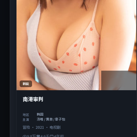
2:15:05
韩国
南港审判
韩国
地区
汤唯 / 黄渤 / 章子怡
主演
冒险
·
2021
·
电视剧
9.8万
4.6千
4年前