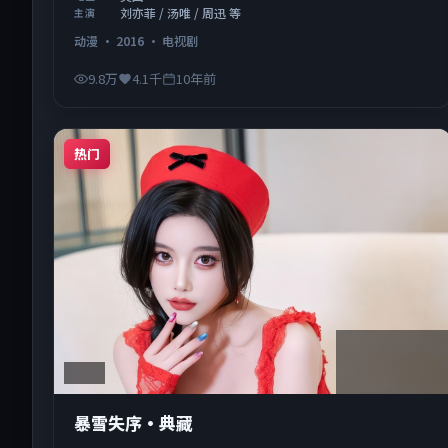
刘亦菲 / 汤唯 / 周迅 等
主演
动漫
·
2016
·
电视剧
9.8万
4.1千
10年前
热门
2:13:53
美国
暴雪失序·典藏