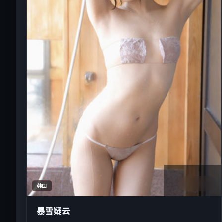
2:27:02
韩国
暴雪疑云