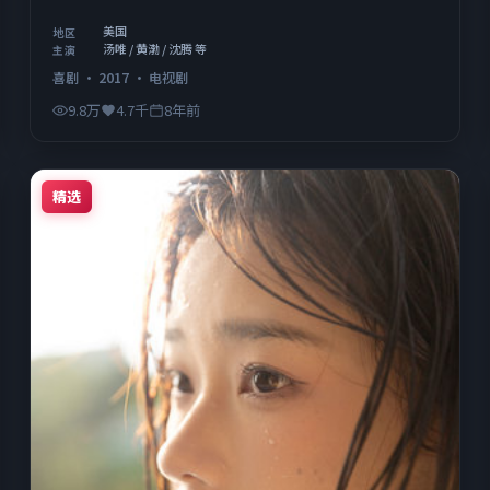
美国
地区
汤唯 / 黄渤 / 沈腾 等
主演
喜剧
·
2017
·
电视剧
9.8万
4.7千
8年前
精选