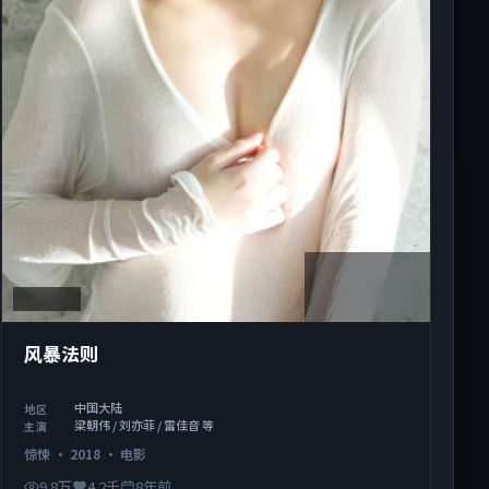
1:43:16
中国大陆
风暴法则
中国大陆
地区
梁朝伟 / 刘亦菲 / 雷佳音 等
主演
惊悚
·
2018
·
电影
9.8万
4.2千
8年前