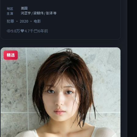
英国
地区
河正宇 / 梁朝伟 / 张译 等
主演
犯罪
·
2020
·
电影
9.8万
4.7千
6年前
精选