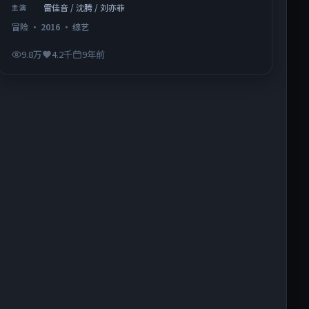
雷佳音 / 沈腾 / 刘亦菲
主演
冒险
·
2016
·
综艺
9.8万
4.2千
9年前