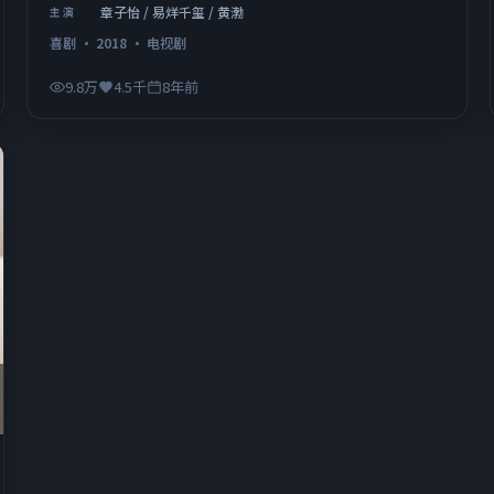
章子怡 / 易烊千玺 / 黄渤
主演
喜剧
·
2018
·
电视剧
9.8万
4.5千
8年前