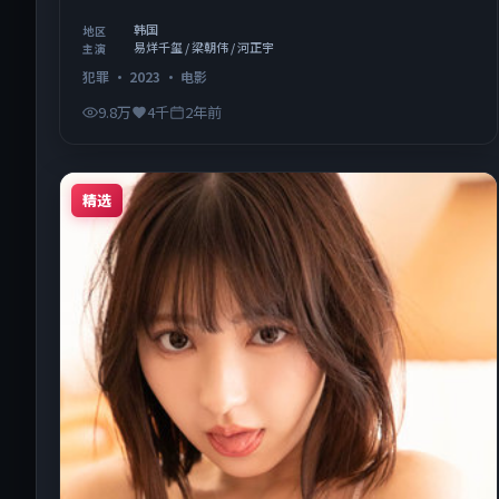
韩国
地区
易烊千玺 / 梁朝伟 / 河正宇
主演
犯罪
·
2023
·
电影
9.8万
4千
2年前
精选