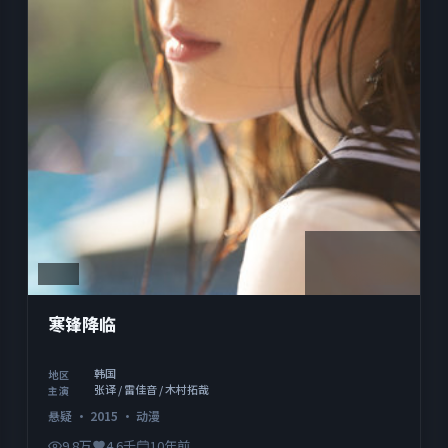
2:12:50
韩国
寒锋降临
韩国
地区
张译 / 雷佳音 / 木村拓哉
主演
悬疑
·
2015
·
动漫
9.8万
4.6千
10年前