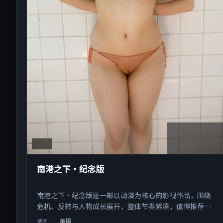
2:47:25
美国
南港之下·纪念版
南港之下·纪念版是一部以动漫为核心的影视作品，围绕
危机、反转与人物成长展开，整体节奏紧凑，值得推荐观
看。
美国
地区